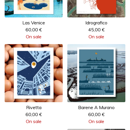
Las Venice
Idrografico
60,00
€
45,00
€
On sale
On sale
Rivetta
Barene A Murano
60,00
€
60,00
€
On sale
On sale