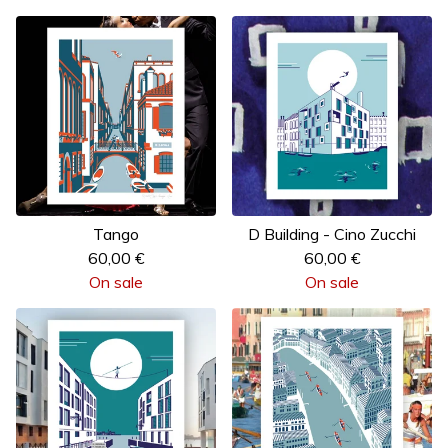
Tango
D Building - Cino Zucchi
60,00
€
60,00
€
On sale
On sale