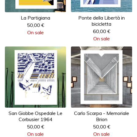
La Partigiana
Ponte della Libertà in
bicicletta
50,00
€
60,00
€
On sale
On sale
San Giobbe Ospedale Le
Carlo Scarpa - Memoriale
Corbusier 1964
Brion
50,00
€
50,00
€
On sale
On sale