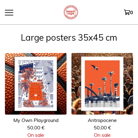
0
Large posters 35x45 cm
My Own Playground
Antropocene
50,00
€
50,00
€
On sale
On sale