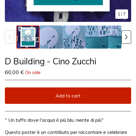
1
/ 7
D Building - Cino Zucchi
60,00
€
On sale
Add to cart
View cart
" Un tuffo dove l'acqua è più blu, niente di più"
Questo poster è un contributo per raccontare e celebrare